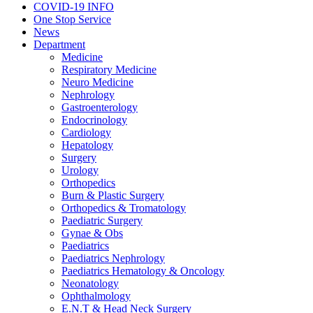
COVID-19 INFO
One Stop Service
News
Department
Medicine
Respiratory Medicine
Neuro Medicine
Nephrology
Gastroenterology
Endocrinology
Cardiology
Hepatology
Surgery
Urology
Orthopedics
Burn & Plastic Surgery
Orthopedics & Tromatology
Paediatric Surgery
Gynae & Obs
Paediatrics
Paediatrics Nephrology
Paediatrics Hematology & Oncology
Neonatology
Ophthalmology
E.N.T & Head Neck Surgery