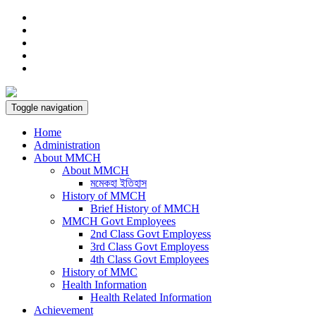
Toggle navigation
Home
Administration
About MMCH
About MMCH
মমেকহা ইতিহাস
History of MMCH
Brief History of MMCH
MMCH Govt Employees
2nd Class Govt Employess
3rd Class Govt Employess
4th Class Govt Employees
History of MMC
Health Information
Health Related Information
Achievement