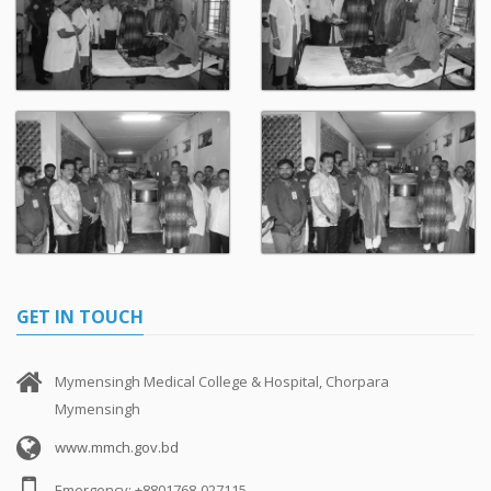
GET IN TOUCH
Mymensingh Medical College & Hospital, Chorpara
Mymensingh
www.mmch.gov.bd
Emergency: +8801768-027115