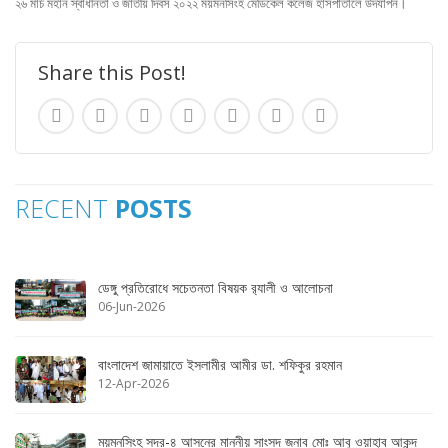
২৬ মার্চ মহান স্বাধীনতা ও জাতীয় দিবস ২০২২ ময়মনসিংহ মেডিকেল কলেজ হাসপাতালে উদযাপন।
Share this Post!
RECENT
POSTS
ডেঙ্গু প্রতিরোধে সচেতনতা বিষয়ক র‌্যালী ও আলোচনা
06-Jun-2026
বাংলাদেশ জামায়াতে ইসলামীর আমীর ডা. শফিকুর রহমান
12-Apr-2026
ময়মনসিংহ সদর-৪ আসনের মাননীয় সাংসদ জনাব মোঃ আবু ওয়াহাব আকন্দ