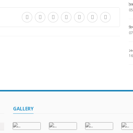
বৈ
05
বি
07
১৬
16
GALLERY