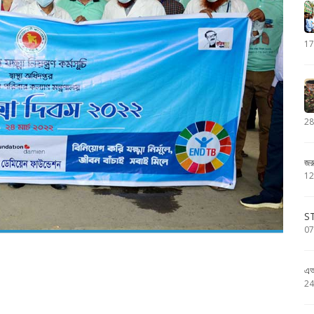
17
28
জর
12
S
07
এআ
24