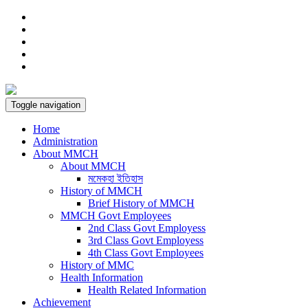
Toggle navigation
Home
Administration
About MMCH
About MMCH
মমেকহা ইতিহাস
History of MMCH
Brief History of MMCH
MMCH Govt Employees
2nd Class Govt Employess
3rd Class Govt Employess
4th Class Govt Employees
History of MMC
Health Information
Health Related Information
Achievement