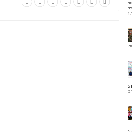
ময়
মহ
17
28
S
07
বৈ