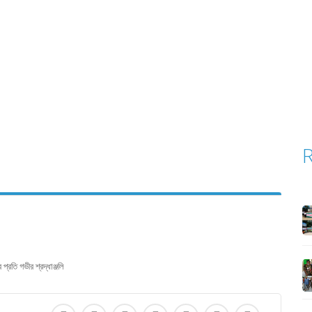
রতি গভীর শ্রদ্ধাঞ্জলি