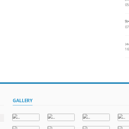
05
বি
07
১৬
16
GALLERY