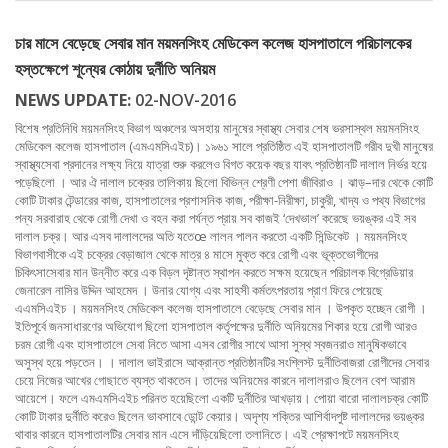
চার মাসে বেড়েছে সেবার মান ময়মনসিংহ মেডিকেল কলেজ হাসপাতালে পরিচালকের
হস্তক্ষেপে শূন্যের কোঠায় দুর্নীতি অনিয়ম
NEWS UPDATE:
02-NOV-2016
বিশেষ প্রতিনিধি ময়মনসিংহ বিভাগ অঞ্চলের অসহায় মানুষের স্বাস্থ্য সেবার শেষ ভরসাস্থল ময়মনসিংহ
মেডিকেল কলেজ হাসপাতাল (এমএমসিএইচ)। ১৯৬১ সালে প্রতিষ্ঠিত এই হাসপাতালটি গরীব দুখী মানুষের
স্বাস্থ্যসেবা প্রদানের লক্ষ্য নিয়ে যাত্রা শুরু করলেও বিগত কয়েক বছর যাবৎ প্রতিষ্ঠানটি দালাল নির্ভর হয়ে
পড়েছিলো । আর ঐ দালাল চক্রের তালিকায় ছিলো বিভিন্ন শ্রেণী পেশা জীবিরাও । ঝাড়–দার থেকে কোটি
কোটি টাকার টেন্ডারের কাজ, হাসপাতালের প্রশাসনিক কাজ, পরীক্ষা-নিরীক্ষা, চাকুরী, খাদ্য ও পথ্য বিভাগের
পন্য সরবারাহ থেকে রোগী দেখা ও বহন করা পর্যন্ত প্রায় সব কাজই ‘দেখভাল’ করেছে ভয়ঙ্কর এই সব
দালাল চক্র। আর এসব দালালদের অতি যতেœ লালন পালন করতো একটি সিন্ডিকেট । ময়মনসিংহ
বিভাগবাসীকে এই চক্রের বেড়াজাল থেকে মাত্র ৪ মাসে মুক্ত করে রোগী এবং ভূক্তভোগীদের
চিকিৎসাসেবার মান উন্নীত করে এক বিড়ল দৃষ্টান্ত স্থাপন করতে সক্ষম হয়েছেন পরিচালক বিগ্রেডিয়ার
জেনারেল নাসির উদ্দিন আহমেদ । উনার যোগ্য এবং সাহসী কর্মতৎপরতায় প্রাণ ফিরে পেয়েছে
এএমসিএইচ । ময়মনসিংহ মেডিকেল কলেজ হাসপাতালে বেড়েছে সেবার মান । উপকৃত হচ্ছেন রোগী ।
ইতিপূর্বে জনসাধারণের অভিযোগ ছিলো হাসপাতাল কর্তৃপক্ষের দুর্নীতি অনিয়মের শিকার হয়ে রোগী আরও
চরম রোগী এবং হাসপাতালে সেবা নিতে আসা এসব রোগীর সাথে আসা সুস্থ স্বজনরাও মানুষিকভাবে
অসুস্থ হয়ে পড়তেন। । দালাল ভাইরাসে আক্রান্ত প্রতিষ্ঠানটির সংশ্লিস্ট দুর্নীতিবাজরা রোগীদের সেবার
চেয়ে নিজের আখের গোছাতে ব্যস্ত থাকতেন। তাদের অনিয়মের কারনে দালালরাও ছিলেন বেশ আরাম
আয়েশে। ফলে এমএমসিএইচ পরিনত হয়েছিলো একটি দুর্নীতির আখড়ায়। পোয়া বারো দালালচক্র কোটি
কোটি টাকার দুর্নীতি করেও ছিলেন ভাবসাবে ডোন্ট কেয়ার। অদৃশ্য শক্তির আশির্বাদপুষ্ট দালালদের ভয়ঙ্কর
থাবার কারনে হাসপাতালটির সেবার মান এসে দাঁড়িয়েছিলো তলানিতে। এই প্রেক্ষাপটে ময়মনসিংহ