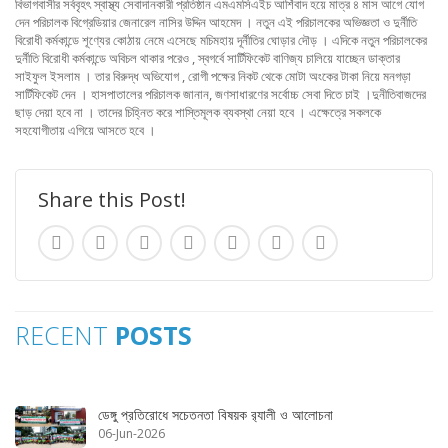
বিভাগবাসীর সর্ববৃহৎ স্বাস্থ্য সেবাদানকারী প্রতিষ্ঠান এমএমসিএইচ আর্শিবাদ হয়ে মাত্র ৪ মাস আগে যোগ
দেন পরিচালক বিগ্রেডিয়ার জেনারেল নাসির উদ্দিন আহমেদ । নতুন এই পরিচালকের অভিজ্ঞতা ও দুর্নীতি
বিরোধী কর্মকান্ডে শূণ্যের কোঠায় নেমে এসেছে মচিমহায় দূর্নীতির ঘোড়ার দৌড় । এদিকে নতুন পরিচালকের
দুর্নীতি বিরোধী কর্মকান্ডে অবিচল থাকার পরেও , স্বগর্বে সার্টিফিকেট বাণিজ্য চালিয়ে যাচ্ছেন ডাক্তার
সাইফুল ইসলাম । তার বিরুদ্ধ অভিযোগ , রোগী পক্ষের নিকট থেকে মোটা অংকের টাকা নিয়ে মনগড়া
সার্টিফিকেট দেন । হাসপাতালের পরিচালক জানান, জণসাধারণের সর্বোচ্চ সেবা দিতে চাই ।দুনীতিবাজদের
ছাড় দেয়া হবে না । তাদের চিহ্নিত করে শাস্তিমূলক ব্যবস্থা নেয়া হবে । এক্ষেত্রে সকলকে
সহযোগীতায় এগিয়ে আসতে হবে ।
Share this Post!
RECENT
POSTS
ডেঙ্গু প্রতিরোধে সচেতনতা বিষয়ক র‌্যালী ও আলোচনা
06-Jun-2026