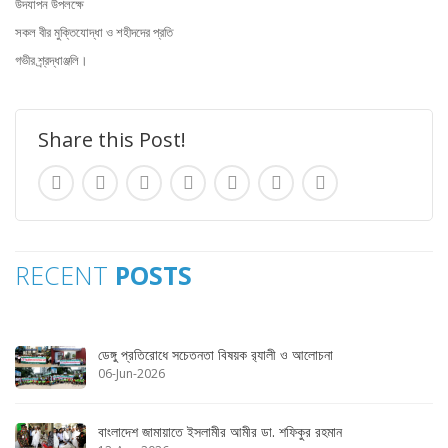
উদযাপন উপলক্ষে
সকল বীর মুক্তিযোদ্ধা ও শহীদদের প্রতি
গভীর শ্র্রদ্ধাঞ্জলি।
Share this Post!
RECENT
POSTS
ডেঙ্গু প্রতিরোধে সচেতনতা বিষয়ক র‌্যালী ও আলোচনা
06-Jun-2026
বাংলাদেশ জামায়াতে ইসলামীর আমীর ডা. শফিকুর রহমান