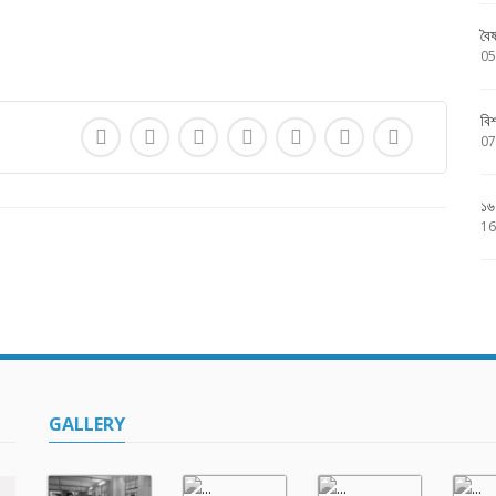
বৈ
05
বি
07
১৬
16
GALLERY