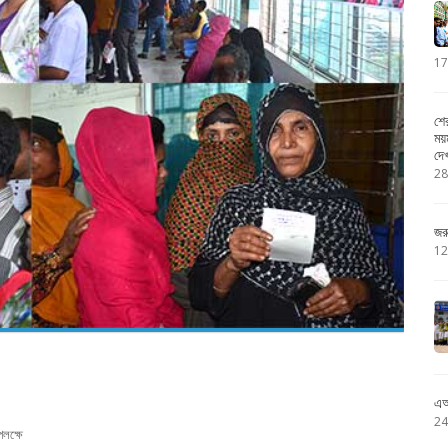
17
শে
ময়
দে
28
জর
12
এআ
24
পলক্ষে