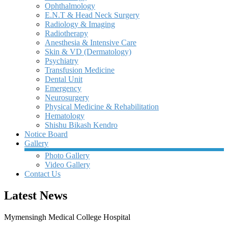
Ophthalmology
E.N.T & Head Neck Surgery
Radiology & Imaging
Radiotherapy
Anesthesia & Intensive Care
Skin & VD (Dermatology)
Psychiatry
Transfusion Medicine
Dental Unit
Emergency
Neurosurgery
Physical Medicine & Rehabilitation
Hematology
Shishu Bikash Kendro
Notice Board
Gallery
Photo Gallery
Video Gallery
Contact Us
Latest News
Mymensingh Medical College Hospital