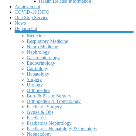
Health Related Information
Achievement
COVID-19 INFO
One Stop Service
News
Department
Medicine
Respiratory Medicine
Neuro Medicine
Nephrology
Gastroenterology
Endocrinology
Cardiology
Hepatology
Surgery
Urology
Orthopedics
Burn & Plastic Surgery
Orthopedics & Tromatology
Paediatric Surgery
Gynae & Obs
Paediatrics
Paediatrics Nephrology
Paediatrics Hematology & Oncology
Neonatology