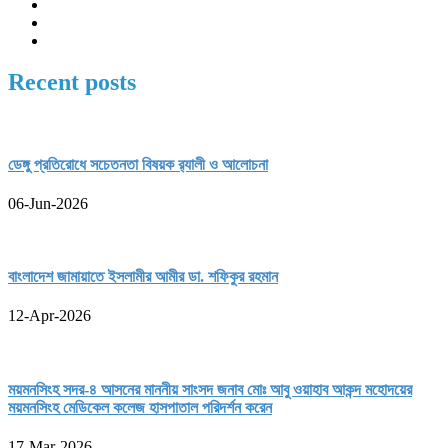
Recent
posts
ডেঙ্গু প্রতিরোধে সচেতনতা বিষয়ক র‌্যালী ও আলোচনা
06-Jun-2026
বাংলাদেশ জামায়াতে ইসলামীর আমীর ডা. শফিকুর রহমান
12-Apr-2026
ময়মনসিংহ সদর-৪ আসনের মাননীয় সাংসদ জনাব মোঃ আবু ওয়াহাব আকন্দ মহোদয়ের
ময়মনসিংহ মেডিকেল কলেজ হাসপাতাল পরিদর্শন করেন
17-Mar-2026