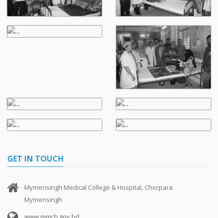
GET IN TOUCH
Mymensingh Medical College & Hospital, Chorpara
Mymensingh
www.mmch.gov.bd